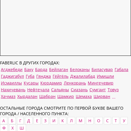
FABERLIC В ДРУГИХ ГОРОДАХ:
Агджебеди
Баку
Барда
Бейлаган
Белоканы
Биласувар
Габала
Гаджигабул
Губа
Гянджа
Гёйгёль
Джалилабад
Имишли
Исмаиллы
Кусары
Кюрдамир
Ленкорань
Мингечевир
Нахичевань
Нефтечала
Сальяны
Сиазань
Сумгаит
Товуз
Хачмаз
Хырдалан
Шабран
Шамкир
Шемаха
Ширван
...
ОСТАЛЬНЫЕ ГОРОДА СМОТРИТЕ ПО ПЕРВОЙ БУКВЕ ВАШЕГО
ГОРОДА / НАСЕЛЕННОГО ПУНКТА:
А
Б
Г
Д
Е
З
И
К
Л
М
Н
О
С
Т
У
Ф
Х
Ш