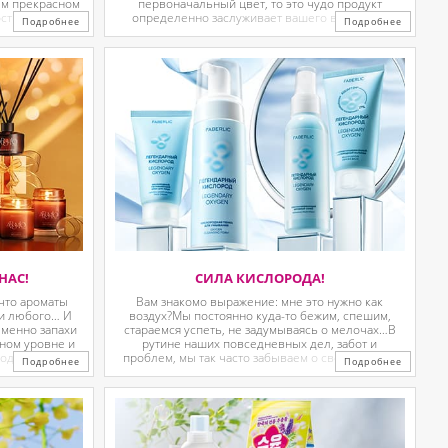
ём прекрасном
первоначальный цвет, то это чудо продукт
сть своего
определенно заслуживает вашего внимания!
Подробнее
Подробнее
чера?Тогда эта
Магические салфетки ловушки, которые
защищают ваше белье от ...
НАС!
СИЛА КИСЛОРОДА!
что ароматы
Вам знакомо выражение: мне это нужно как
ни любого… И
воздух?Мы постоянно куда-то бежим, спешим,
Именно запахи
стараемся успеть, не задумываясь о мелочах…В
ном уровне и
рутине наших повседневных дел, забот и
одаря им у нас
проблем, мы так часто забываем о своей коже и
Подробнее
Подробнее
ённые ...
комфорте нашего лица. А ведь оно нуждается в
кислороде ни ...