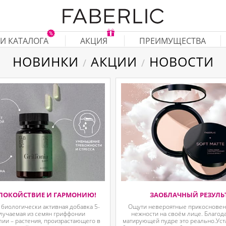
И КАТАЛОГА
АКЦИЯ
ПРЕИМУЩЕСТВА
НОВИНКИ
АКЦИИ
НОВОСТИ
/
/
ПОКОЙСТВИЕ И ГАРМОНИЮ!
ЗАОБЛАЧНЫЙ РЕЗУЛЬ
 биологически активная добавка 5-
Ощути невероятные прикосновени
олучаемая из семян гриффонии
нежности на своём лице. Благод
ии – растения, произрастающего в
матирующей пудре это реально.Уст