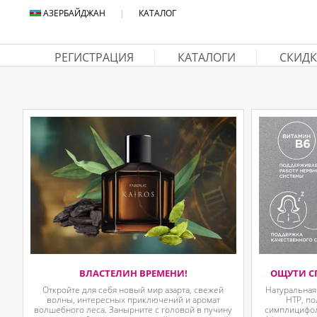
АЗЕРБАЙДЖАН
|
КАТАЛОГ
РЕГИСТРАЦИЯ
КАТАЛОГИ
СКИДК
ВЛАСТЕЛИН ВРЕМЕНИ!
ОЩУТИ С
Откройте для себя новый мир азарта, свежей
Натуральная
волны, интересных приключений и аромат
HTP, п
волшебного леса. Занырните с головой в пучину
симплицифол