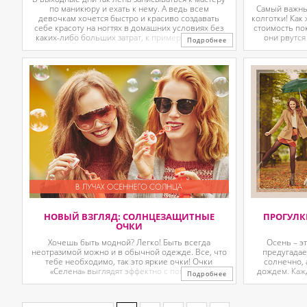
по маникюру и ехать к нему. А ведь всем
Самый важны
девочкам хочется быстро и красиво создавать
колготки! Как
себе красоту на ногтях в домашних условиях без
стоимость по
каких-либо больших затрат, к примеру покупать
они рвутся
Подробнее
базу, топ или наносить по несколько слоев лака. ...
видном месте
их стало
НОВЫЙ ВЗГЛЯД: СОЛНЦЕЗАЩИТНЫЕ
ПРОГУЛК
ОЧКИ
Хочешь быть модной? Легко! Быть всегда
Осень – э
неотразимой можно и в обычной одежде. Все, что
предугадае
тебе необходимо, так это яркие очки! Очки
солнечно, 
«Селена» выглядят эффектно с помощью
дождем. Каж
Подробнее
необычных цветовых оттенков в оправе. Форма
изменять
«Кошачий глаз» настолько оптимальный и
запланирован
классический вариант, что ...