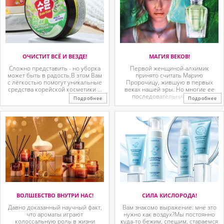
ОЧИСТИТ ВСЁ И ВЕЗДЕ!
МАГИЯ ВЕКОВ!
Сложно представить - но уборка
Первой женщиной-алхимик
может быть в радость.В этом Вам
принято считать Марию
с лёгкостью помогут уникальные
Пророчицу, жившую в первых
средства корейской косметики ...
веках нашей эры. Но многие ее
последовательницы так ...
Подробнее
Подробнее
ВОЛШЕБСТВО ВНУТРИ НАС!
СИЛА КИСЛОРОДА!
Давно доказанный научный факт,
Вам знакомо выражение: мне это
что ароматы играют
нужно как воздух?Мы постоянно
колоссальную роль в жизни
куда-то бежим, спешим, стараемся