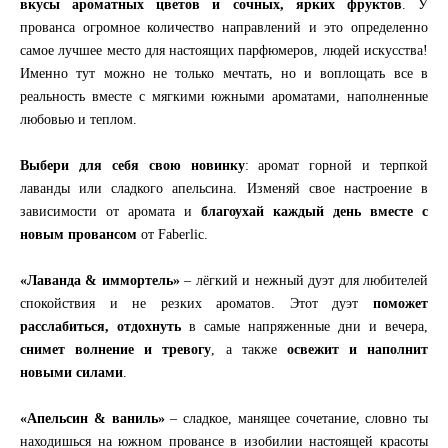
вкусы ароматных цветов и сочных, ярких фруктов
. У
прованса огромное количество направлений и это определенно
самое лучшее место для настоящих парфюмеров, людей искусства!
Именно тут можно не только мечтать, но и воплощать все в
реальность вместе с мягкими южными ароматами, наполненные
любовью и теплом.
Выбери для себя свою новинку
: аромат горной и терпкой
лаванды или сладкого апельсина. Изменяй свое настроение в
зависимости от аромата и
благоухай каждый день вместе с
новым провансом
от Faberlic.
«Лаванда & иммортель»
– лёгкий и нежный дуэт для любителей
спокойствия и не резких ароматов. Этот дуэт
поможет
расслабиться, отдохнуть
в самые напряженные дни и вечера,
снимет волнение и тревогу
, а также
освежит и наполнит
новыми силами
.
«Апельсин & ваниль»
– сладкое, манящее сочетание, словно ты
находишься на южном провансе в изобилии настоящей красоты