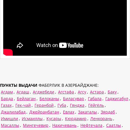
ПУНКТЫ ВЫДАЧИ
ФАБЕРЛИК В АЗЕРБАЙДЖАНЕ:
Агдам
,
Агдаш
,
Агджебеди
,
Агстафа
,
Агсу
,
Астара
,
Баку
,
Барда
,
Бейлаган
,
Белоканы
,
Биласувар
,
Габала
,
Гаджигабул
,
Газах
,
Гек-чай
,
Геранбой
,
Губа
,
Гянджа
,
Гёйгёль
,
Джалилабад
,
Джейранбатан
,
Евлах
,
Закаталы
,
Зярдаб
,
Имишли
,
Исмаиллы
,
Кусары
,
Кюрдамир
,
Ленкорань
,
Масаллы
,
Мингечевир
,
Нахичевань
,
Нефтечала
,
Саатлы
,