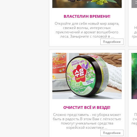
ВЛАСТЕЛИН ВРЕМЕНИ!
Откройте для себя новый мир азарта,
свежей волны, интересных
Н
приключений и аромат волшебного
д
леса. Занырните с головой в ...
гр
Подробнее
ОЧИСТИТ ВСЁ И ВЕЗДЕ!
Сложно представить - но уборка может
П
быть в радость.В этом Вам с лёгкостью
сч
помогут уникальные средства
пе
корейской косметики ...
Подробнее