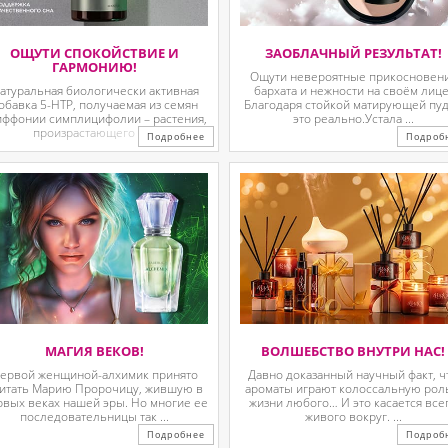
ОЩУТИ СПОКОЙСТВИЕ И
ЗАОБЛАЧНЫЙ РЕЗУЛЬТАТ!
ГАРМОНИЮ!
Ощути невероятные прикосновен
атуральная биологически активная
бархата и нежности на своём лице
обавка 5-HTP, получаемая из семян
Благодаря стойкой матирующей пу
иффонии симплицифолии – растения,
это реально.Устала ...
произрастающего в ...
Подробнее
Подроб
МАГИЯ ВЕКОВ!
ВОЛШЕБСТВО ВНУТРИ НАС!
ервой женщиной-алхимик принято
Давно доказанный научный факт, ч
итать Марию Пророчицу, жившую в
ароматы играют колоссальную рол
рвых веках нашей эры. Но многие ее
жизни любого… И это касается все
последовательницы так ...
живого вокруг. ...
Подробнее
Подроб