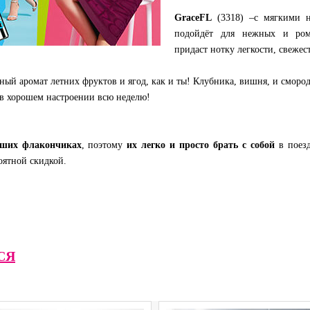
GraceFL
(3318) –с мягкими н
подойдёт для нежных и ром
придаст нотку легкости, свежес
чный аромат летних фруктов и ягод, как и ты! Клубника, вишня, и сморо
ь в хорошем настроении всю неделю!
ьших флакончиках
, поэтому
их легко и просто брать с собой
в поезд
оятной скидкой.
СЯ