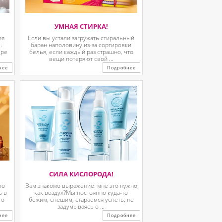
УМНАЯ СТИРКА!
ия
Если вы устали загружать стиральный
.
баран наполовину из-за сортировки
дре
белья, если каждый раз страшно, что
вещи потеряют свой ...
нее
Подробнее
СИЛА КИСЛОРОДА!
то
Вам знакомо выражение: мне это нужно
ь в
как воздух?Мы постоянно куда-то
го
бежим, спешим, стараемся успеть, не
задумываясь о ...
нее
Подробнее