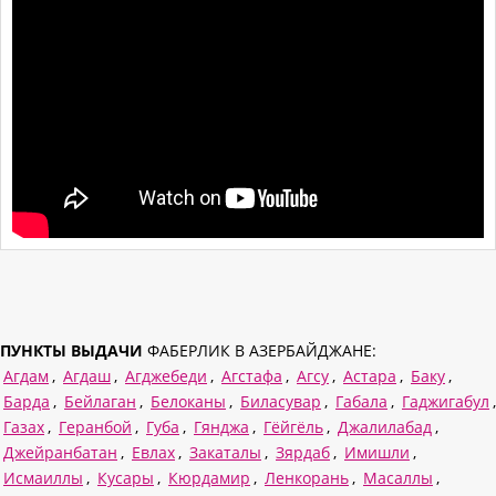
ПУНКТЫ ВЫДАЧИ
ФАБЕРЛИК В АЗЕРБАЙДЖАНЕ:
Агдам
,
Агдаш
,
Агджебеди
,
Агстафа
,
Агсу
,
Астара
,
Баку
,
Барда
,
Бейлаган
,
Белоканы
,
Биласувар
,
Габала
,
Гаджигабул
,
Газах
,
Геранбой
,
Губа
,
Гянджа
,
Гёйгёль
,
Джалилабад
,
Джейранбатан
,
Евлах
,
Закаталы
,
Зярдаб
,
Имишли
,
Исмаиллы
,
Кусары
,
Кюрдамир
,
Ленкорань
,
Масаллы
,