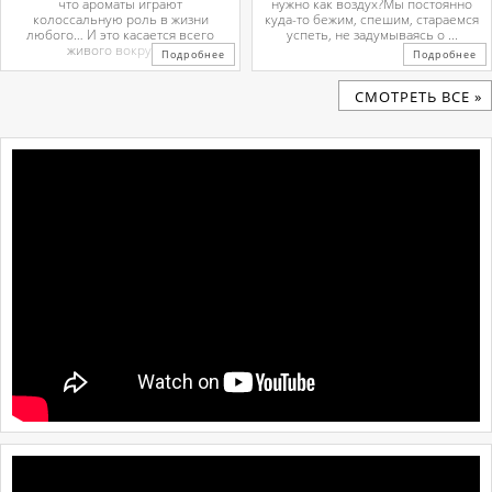
что ароматы играют
нужно как воздух?Мы постоянно
колоссальную роль в жизни
куда-то бежим, спешим, стараемся
любого… И это касается всего
успеть, не задумываясь о ...
живого вокруг. ...
Подробнее
Подробнее
CМОТРЕТЬ ВСЕ »