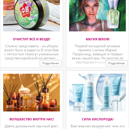
ОЧИСТИТ ВСЁ И ВЕЗДЕ!
МАГИЯ ВЕКОВ!
Сложно представить - но уборка
Первой женщиной-алхимик
может быть в радость.В этом Вам
принято считать Марию
с лёгкостью помогут уникальные
Пророчицу, жившую в первых
средства корейской косметики ...
веках нашей эры. Но многие ее
последовательницы так ...
Подробнее
Подробнее
ВОЛШЕБСТВО ВНУТРИ НАС!
СИЛА КИСЛОРОДА!
Давно доказанный научный факт,
Вам знакомо выражение: мне это