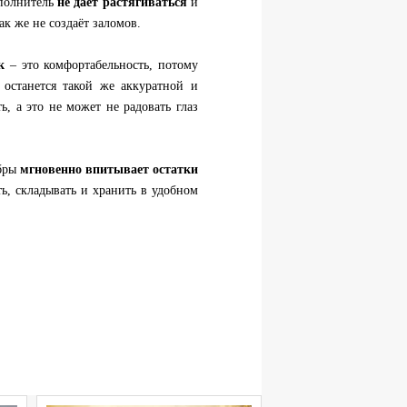
аполнитель
не даёт растягиваться
и
ак же не создаёт заломов.
к
– это комфортабельность, потому
 останется такой же аккуратной и
ь, а это не может не радовать глаз
ибры
мгновенно впитывает остатки
ть, складывать и хранить в удобном