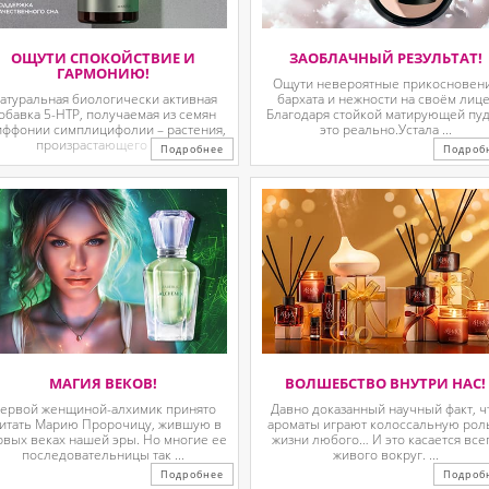
ОЩУТИ СПОКОЙСТВИЕ И
ЗАОБЛАЧНЫЙ РЕЗУЛЬТАТ!
ГАРМОНИЮ!
Ощути невероятные прикосновен
атуральная биологически активная
бархата и нежности на своём лице
обавка 5-HTP, получаемая из семян
Благодаря стойкой матирующей пу
иффонии симплицифолии – растения,
это реально.Устала ...
произрастающего в ...
Подробнее
Подроб
МАГИЯ ВЕКОВ!
ВОЛШЕБСТВО ВНУТРИ НАС!
ервой женщиной-алхимик принято
Давно доказанный научный факт, ч
итать Марию Пророчицу, жившую в
ароматы играют колоссальную рол
рвых веках нашей эры. Но многие ее
жизни любого… И это касается все
последовательницы так ...
живого вокруг. ...
Подробнее
Подроб