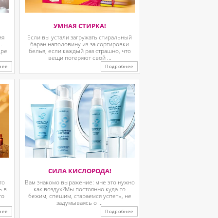
УМНАЯ СТИРКА!
ия
Если вы устали загружать стиральный
.
баран наполовину из-за сортировки
дре
белья, если каждый раз страшно, что
вещи потеряют свой ...
нее
Подробнее
СИЛА КИСЛОРОДА!
то
Вам знакомо выражение: мне это нужно
ь в
как воздух?Мы постоянно куда-то
го
бежим, спешим, стараемся успеть, не
задумываясь о ...
нее
Подробнее