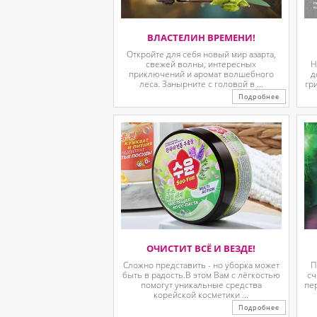
ВЛАСТЕЛИН ВРЕМЕНИ!
Откройте для себя новый мир азарта,
свежей волны, интересных
Н
приключений и аромат волшебного
д
леса. Занырните с головой в ...
гр
Подробнее
ОЧИСТИТ ВСЁ И ВЕЗДЕ!
Сложно представить - но уборка может
П
быть в радость.В этом Вам с лёгкостью
сч
помогут уникальные средства
пе
корейской косметики ...
Подробнее