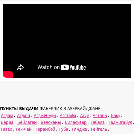
ПУНКТЫ ВЫДАЧИ
ФАБЕРЛИК В АЗЕРБАЙДЖАНЕ:
Агдам
,
Агдаш
,
Агджебеди
,
Агстафа
,
Агсу
,
Астара
,
Баку
,
Барда
,
Бейлаган
,
Белоканы
,
Биласувар
,
Габала
,
Гаджигабул
,
Газах
,
Гек-чай
,
Геранбой
,
Губа
,
Гянджа
,
Гёйгёль
,