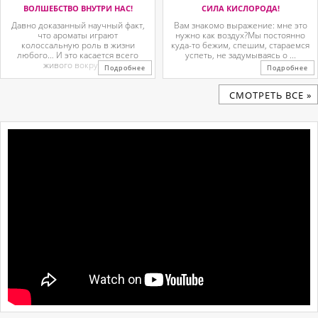
ВОЛШЕБСТВО ВНУТРИ НАС!
СИЛА КИСЛОРОДА!
Давно доказанный научный факт,
Вам знакомо выражение: мне это
что ароматы играют
нужно как воздух?Мы постоянно
колоссальную роль в жизни
куда-то бежим, спешим, стараемся
любого… И это касается всего
успеть, не задумываясь о ...
живого вокруг. ...
Подробнее
Подробнее
CМОТРЕТЬ ВСЕ »