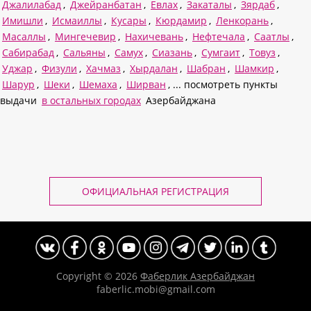
Джалилабад
,
Джейранбатан
,
Евлах
,
Закаталы
,
Зярдаб
,
Имишли
,
Исмаиллы
,
Кусары
,
Кюрдамир
,
Ленкорань
,
Масаллы
,
Мингечевир
,
Нахичевань
,
Нефтечала
,
Саатлы
,
Сабирабад
,
Сальяны
,
Самух
,
Сиазань
,
Сумгаит
,
Товуз
,
Уджар
,
Физули
,
Хачмаз
,
Хырдалан
,
Шабран
,
Шамкир
,
Шарур
,
Шеки
,
Шемаха
,
Ширван
, ... посмотреть пункты
выдачи
в остальных городах
Азербайджана
ОФИЦИАЛЬНАЯ РЕГИСТРАЦИЯ
Copyright © 2026
Фаберлик Азербайджан
faberlic.mobi@gmail.com