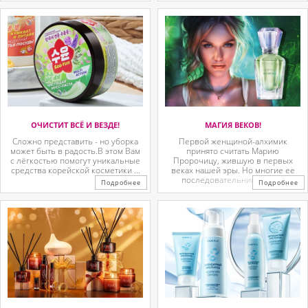
ОЧИСТИТ ВСЁ И ВЕЗДЕ!
МАГИЯ ВЕКОВ!
Сложно представить - но уборка
Первой женщиной-алхимик
может быть в радость.В этом Вам
принято считать Марию
с лёгкостью помогут уникальные
Пророчицу, жившую в первых
средства корейской косметики ...
веках нашей эры. Но многие ее
последовательницы так ...
Подробнее
Подробнее