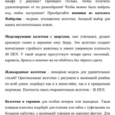
шкафу у девушки? Примерно столько, чтобы получить
удовлетворение от их разнообразия! Чтобы можно было выбрать
под любое настроение! Приобретайте
новинки из каталога
Фаберлик
- модные, итальянские колготки, большой выбор для
ваших восхитительных ножек.
Моделирующие колготки с шортами
, они утягивают, делают
красивую талию и верхнюю зону бёдер. Эти колготки создают
впечатление стройного животика и имеют умеренную плотность
40 DEN. У такой модели присутствует четыре цвета: песочный,
карамель, бронза и конечно же не обойтись без чёрного цвета.
Жаккардовые колготки
- шикарная модель для удивительных
стилей! Оригинальные колготки с рисунком в маленький ромбик
по всей длине, подойдут как и к мини-юбке, так и к прекрасным
шортикам. Плотность таких очаровательных колготок - 30 DEN.
Колготки в горошек
для особых вечеров или выходных. Такая
изящная классика подойдёт для платьев или юбок с туфельками на
большом каблучке, а маленький горошек не нарушит фигуру. Для