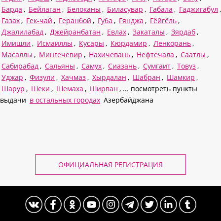
Барда
,
Бейлаган
,
Белоканы
,
Биласувар
,
Габала
,
Гаджигабул
,
Газах
,
Гек-чай
,
Геранбой
,
Губа
,
Гянджа
,
Гёйгёль
,
Джалилабад
,
Джейранбатан
,
Евлах
,
Закаталы
,
Зярдаб
,
Имишли
,
Исмаиллы
,
Кусары
,
Кюрдамир
,
Ленкорань
,
Масаллы
,
Мингечевир
,
Нахичевань
,
Нефтечала
,
Саатлы
,
Сабирабад
,
Сальяны
,
Самух
,
Сиазань
,
Сумгаит
,
Товуз
,
Уджар
,
Физули
,
Хачмаз
,
Хырдалан
,
Шабран
,
Шамкир
,
Шарур
,
Шеки
,
Шемаха
,
Ширван
, ... посмотреть пункты
выдачи
в остальных городах
Азербайджана
ОФИЦИАЛЬНАЯ РЕГИСТРАЦИЯ