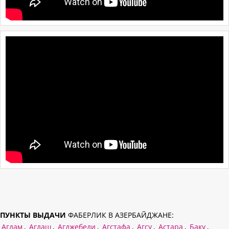
ПУНКТЫ ВЫДАЧИ
ФАБЕРЛИК В АЗЕРБАЙДЖАНЕ:
Агдам
,
Агдаш
,
Агджебеди
,
Агстафа
,
Агсу
,
Астара
,
Баку
,