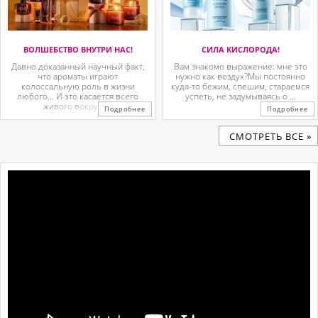
ВОЛШЕБСТВО ВНУТРИ НАС!
СИЛА КИСЛОРОДА!
Давно доказанный научный факт,
Вам знакомо выражение: мне это
что ароматы играют
нужно как воздух?Мы постоянно
колоссальную роль в жизни
куда-то бежим, спешим, стараемся
любого… И это касается всего
успеть, не задумываясь о ...
живого вокруг. ...
Подробнее
Подробнее
CМОТРЕТЬ ВСЕ »