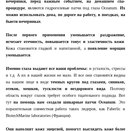
вечеринки, перед важным событием, на домашнем спа-
процедуре
, являются гидрогелевые патчи под глаза Oceanum.
Их
можно использовать дома, по дороге на работу, в поездках, на
бьюти-вечеринках
.
После первого применения уменьшается раздражение,
исчезает отечность, повышается тонус и эластичность кожи
.
Кожа становится гладкой и напитанной, а
появление морщин
уменьшается
.
Именно глаза выдают все наши проблемы:
и усталость, стрессы
и т.д. А их в нашей жизни не мало. И все они становятся видны
на нашем лице в виде
темных кругов под глазами, синяков,
отеков, мешков, тусклости и нездорового вида
. Поэтому
область вокруг глазок требует особого тщательного подхода. Вот
тут
на помощь нам создали шикарные патчи Oceanum
. Это
поразительная совместная работа таких лидеров, как Faberlic и
BiotechMarine laboratories (Франция).
Они наполнят кожу энергией, помогут выглядеть коже более