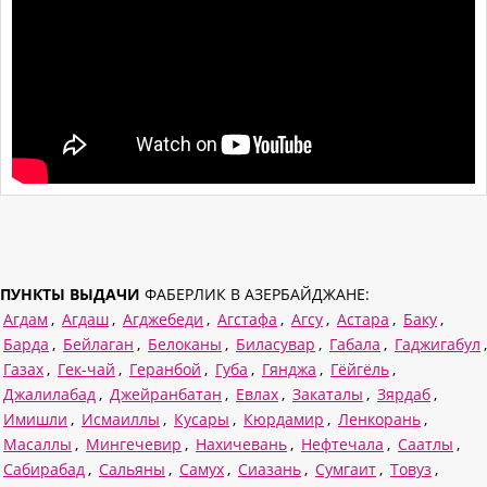
ПУНКТЫ ВЫДАЧИ
ФАБЕРЛИК В АЗЕРБАЙДЖАНЕ:
Агдам
,
Агдаш
,
Агджебеди
,
Агстафа
,
Агсу
,
Астара
,
Баку
,
Барда
,
Бейлаган
,
Белоканы
,
Биласувар
,
Габала
,
Гаджигабул
,
Газах
,
Гек-чай
,
Геранбой
,
Губа
,
Гянджа
,
Гёйгёль
,
Джалилабад
,
Джейранбатан
,
Евлах
,
Закаталы
,
Зярдаб
,
Имишли
,
Исмаиллы
,
Кусары
,
Кюрдамир
,
Ленкорань
,
Масаллы
,
Мингечевир
,
Нахичевань
,
Нефтечала
,
Саатлы
,
Сабирабад
,
Сальяны
,
Самух
,
Сиазань
,
Сумгаит
,
Товуз
,