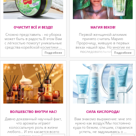
ОЧИСТИТ ВСЁ И ВЕЗДЕ!
МАГИЯ ВЕКОВ!
Сложно представить - но уборка
Первой женщиной-алхимик
может быть в радость.В этом Вам
принято считать Марию
с лёгкостью помогут уникальные
Пророчицу, жившую в первых
средства корейской косметики ...
веках нашей эры. Но многие ее
последовательницы так ...
Подробнее
Подробнее
ВОЛШЕБСТВО ВНУТРИ НАС!
СИЛА КИСЛОРОДА!
Давно доказанный научный факт,
Вам знакомо выражение: мне это
что ароматы играют
нужно как воздух?Мы постоянно
колоссальную роль в жизни
куда-то бежим, спешим, стараемся
любого… И это касается всего
успеть, не задумываясь о ...
живого вокруг. ...