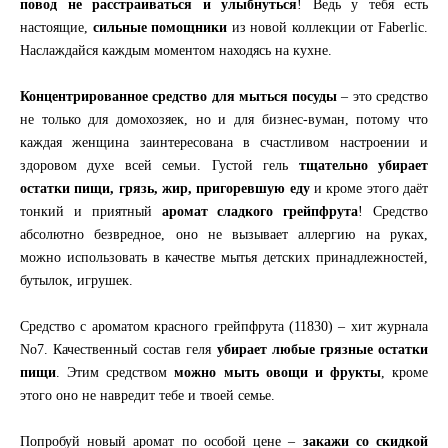
повод не расстраиваться и улыбнуться
! Ведь у тебя есть
настоящие,
сильные помощники
из новой коллекции от Faberlic.
Наслаждайся каждым моментом находясь на кухне.
Концентрированное средство для мыться посуды
– это средство
не только для домохозяек, но и для бизнес-вуман, потому что
каждая женщина заинтересована в счастливом настроении и
здоровом духе всей семьи. Густой гель
тщательно убирает
остатки пищи, грязь, жир, пригоревшую еду
и кроме этого даёт
тонкий и приятный
аромат сладкого грейпфрута
! Средство
абсолютно безвредное, оно не вызывает аллергию на руках,
можно использовать в качестве мытья детских принадлежностей,
бутылок, игрушек.
Cредство с ароматом красного грейпфрута (11830) – хит журнала
No7. Качественный состав геля
убирает любые грязные остатки
пищи
. Этим средством
можно мыть овощи и фрукты
, кроме
этого оно не навредит тебе и твоей семье.
Попробуй новый аромат по особой цене –
закажи со скидкой