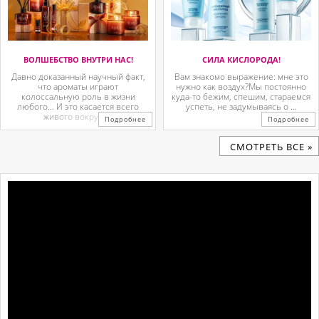
ВОЛШЕБСТВО ВНУТРИ НАС!
СИЛА КИСЛОРОДА!
Давно доказанный научный факт,
Вам знакомо выражение: мне это
что ароматы играют
нужно как воздух?Мы постоянно
колоссальную роль в жизни
куда-то бежим, спешим, стараемся
любого… И это касается всего
успеть, не задумываясь о ...
живого вокруг. ...
Подробнее
Подробнее
CМОТРЕТЬ ВСЕ »