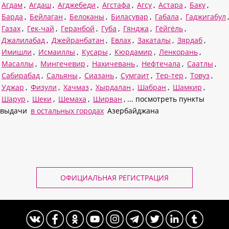
Агдам
,
Агдаш
,
Агджебеди
,
Агстафа
,
Агсу
,
Астара
,
Баку
,
Барда
,
Бейлаган
,
Белоканы
,
Биласувар
,
Габала
,
Гаджигабул
,
Газах
,
Гек-чай
,
Геранбой
,
Губа
,
Гянджа
,
Гёйгёль
,
Джалилабад
,
Джейранбатан
,
Евлах
,
Закаталы
,
Зярдаб
,
Имишли
,
Исмаиллы
,
Кусары
,
Кюрдамир
,
Ленкорань
,
Масаллы
,
Мингечевир
,
Нахичевань
,
Нефтечала
,
Саатлы
,
Сабирабад
,
Сальяны
,
Сиазань
,
Сумгаит
,
Тер-тер
,
Товуз
,
Уджар
,
Физули
,
Хачмаз
,
Хырдалан
,
Шабран
,
Шамкир
,
Шарур
,
Шеки
,
Шемаха
,
Ширван
, ... посмотреть пункты
выдачи
в остальных городах
Азербайджана
ОФИЦИАЛЬНАЯ РЕГИСТРАЦИЯ