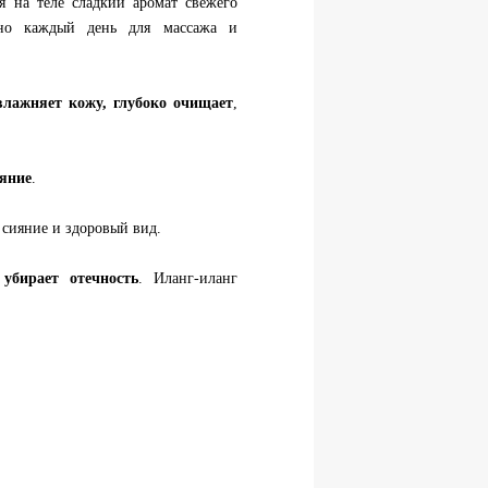
яя на теле сладкий аромат свежего
жно каждый день для массажа и
влажняет кожу, глубоко очищает
,
ияние
.
 сияние и здоровый вид.
убирает отечность
. Иланг-иланг