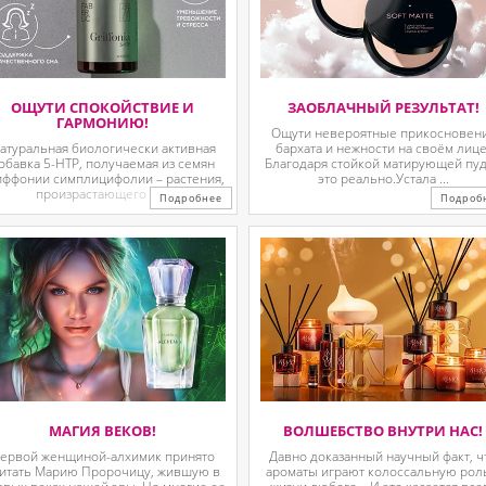
ОЩУТИ СПОКОЙСТВИЕ И
ЗАОБЛАЧНЫЙ РЕЗУЛЬТАТ!
ГАРМОНИЮ!
Ощути невероятные прикосновен
атуральная биологически активная
бархата и нежности на своём лице
обавка 5-HTP, получаемая из семян
Благодаря стойкой матирующей пу
иффонии симплицифолии – растения,
это реально.Устала ...
произрастающего в ...
Подробнее
Подроб
МАГИЯ ВЕКОВ!
ВОЛШЕБСТВО ВНУТРИ НАС!
ервой женщиной-алхимик принято
Давно доказанный научный факт, ч
итать Марию Пророчицу, жившую в
ароматы играют колоссальную рол