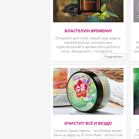
ВЛАСТЕЛИН ВРЕМЕНИ!
Откройте для себя новый мир азарта,
свежей волны, интересных
Н
приключений и аромат волшебного
д
леса. Занырните с головой в ...
гр
Подробнее
ОЧИСТИТ ВСЁ И ВЕЗДЕ!
Сложно представить - но уборка может
П
быть в радость.В этом Вам с лёгкостью
сч