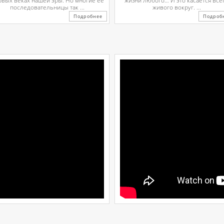
рвых веках нашей эры. Но многие ее
жизни любого… И это касается все
последовательницы так ...
живого вокруг. ...
Подробнее
Подроб