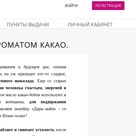
ВОЙТИ
|
РЕГИСТРАЦИЯ
ПУНКТЫ ВЫДАЧИ
ЛИЧНЫЙ КАБИНЕТ
РОМАТОМ КАКАО.
дняшнем и будущем дне, снимая
да на ум приходит что-то сладкое,
леного шоколада
. Еще со старых
и человека счастьем, энергией и
ное масло какао-бобов используют в
 и женщины,
для поддержания
тавляем линейку «Дары майя» – со
и Иланг-иланг!
абляет и снимает усталость
после