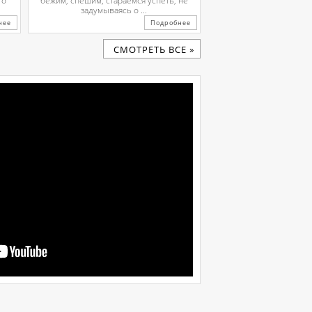
го
бежим, спешим, стараемся успеть, не
задумываясь о ...
нее
Подробнее
CМОТРЕТЬ ВСЕ »