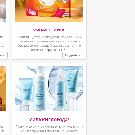
УМНАЯ СТИРКА!
ия
Если вы устали загружать стиральный
.
баран наполовину из-за сортировки
дре
белья, если каждый раз страшно, что
вещи потеряют свой ...
нее
Подробнее
СИЛА КИСЛОРОДА!
то
Вам знакомо выражение: мне это нужно
ь в
как воздух?Мы постоянно куда-то