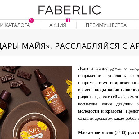
И КАТАЛОГА
АКЦИЯ
ПРЕИМУЩЕСТВА
ДАРЫ МАЙЯ». РАССЛАБЛЯЙСЯ С А
Лежа в ванне думая о сего
напряжение и усталость, всег
например
вкус и аромат топ
времен
плоды какао наполнял
радостью
, а уже сейчас аромат
косметике юные девушки
молодости и красоты
. Предс
сладким ароматом какао-бобов 
Массажное масло
(2430)
рассл