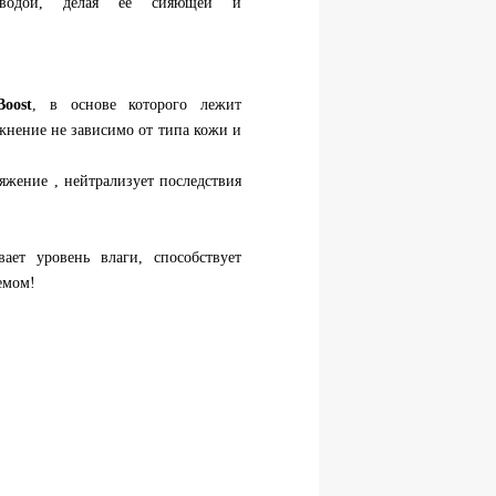
й водой, делая ее сияющей и
oost
, в основе которого лежит
жнение не зависимо от типа кожи и
яжение , нейтрализует последствия
ет уровень влаги, способствует
емом!