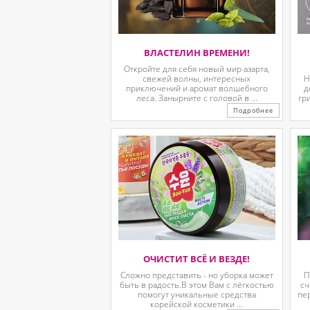
ВЛАСТЕЛИН ВРЕМЕНИ!
Откройте для себя новый мир азарта,
свежей волны, интересных
Н
приключений и аромат волшебного
д
леса. Занырните с головой в ...
гр
Подробнее
ОЧИСТИТ ВСЁ И ВЕЗДЕ!
Сложно представить - но уборка может
П
быть в радость.В этом Вам с лёгкостью
сч
помогут уникальные средства
пе
корейской косметики ...