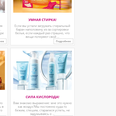
УМНАЯ СТИРКА!
ия
Если вы устали загружать стиральный
.
баран наполовину из-за сортировки
дре
белья, если каждый раз страшно, что
вещи потеряют свой ...
нее
Подробнее
СИЛА КИСЛОРОДА!
то
Вам знакомо выражение: мне это нужно
ь в
как воздух?Мы постоянно куда-то
го
бежим, спешим, стараемся успеть, не
задумываясь о ...