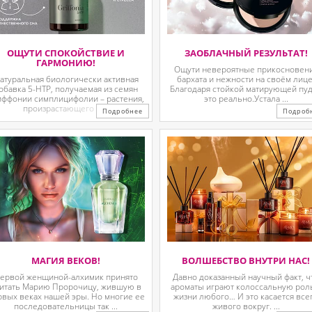
ОЩУТИ СПОКОЙСТВИЕ И
ЗАОБЛАЧНЫЙ РЕЗУЛЬТАТ!
ГАРМОНИЮ!
Ощути невероятные прикосновен
атуральная биологически активная
бархата и нежности на своём лице
обавка 5-HTP, получаемая из семян
Благодаря стойкой матирующей пу
иффонии симплицифолии – растения,
это реально.Устала ...
произрастающего в ...
Подробнее
Подроб
МАГИЯ ВЕКОВ!
ВОЛШЕБСТВО ВНУТРИ НАС!
ервой женщиной-алхимик принято
Давно доказанный научный факт, ч
итать Марию Пророчицу, жившую в
ароматы играют колоссальную рол
рвых веках нашей эры. Но многие ее
жизни любого… И это касается все
последовательницы так ...
живого вокруг. ...