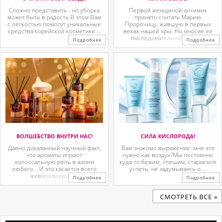
Сложно представить - но уборка
Первой женщиной-алхимик
может быть в радость.В этом Вам
принято считать Марию
с лёгкостью помогут уникальные
Пророчицу, жившую в первых
средства корейской косметики ...
веках нашей эры. Но многие ее
последовательницы так ...
Подробнее
Подробнее
ВОЛШЕБСТВО ВНУТРИ НАС!
СИЛА КИСЛОРОДА!
Давно доказанный научный факт,
Вам знакомо выражение: мне это
что ароматы играют
нужно как воздух?Мы постоянно
колоссальную роль в жизни
куда-то бежим, спешим, стараемся
любого… И это касается всего
успеть, не задумываясь о ...
живого вокруг. ...
Подробнее
Подробнее
CМОТРЕТЬ ВСЕ »