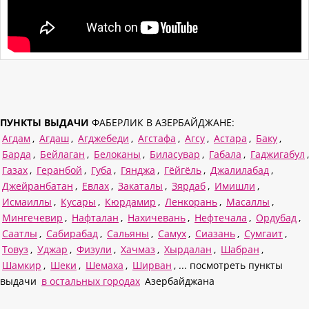
ПУНКТЫ ВЫДАЧИ
ФАБЕРЛИК В АЗЕРБАЙДЖАНЕ:
Агдам
,
Агдаш
,
Агджебеди
,
Агстафа
,
Агсу
,
Астара
,
Баку
,
Барда
,
Бейлаган
,
Белоканы
,
Биласувар
,
Габала
,
Гаджигабул
,
Газах
,
Геранбой
,
Губа
,
Гянджа
,
Гёйгёль
,
Джалилабад
,
Джейранбатан
,
Евлах
,
Закаталы
,
Зярдаб
,
Имишли
,
Исмаиллы
,
Кусары
,
Кюрдамир
,
Ленкорань
,
Масаллы
,
Мингечевир
,
Нафталан
,
Нахичевань
,
Нефтечала
,
Ордубад
,
Саатлы
,
Сабирабад
,
Сальяны
,
Самух
,
Сиазань
,
Сумгаит
,
Товуз
,
Уджар
,
Физули
,
Хачмаз
,
Хырдалан
,
Шабран
,
Шамкир
,
Шеки
,
Шемаха
,
Ширван
, ... посмотреть пункты
выдачи
в остальных городах
Азербайджана