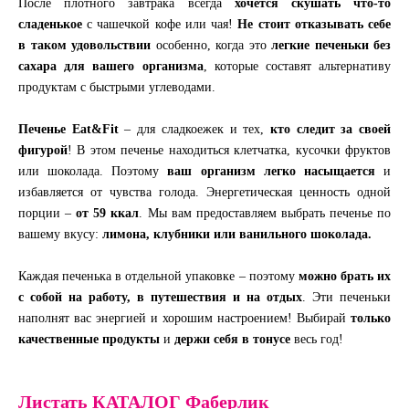
После плотного завтрака всегда
хочется скушать что-то
сладенькое
с чашечкой кофе или чая!
Не стоит отказывать себе
в таком удовольствии
особенно, когда это
легкие печеньки без
сахара для вашего организма
, которые составят альтернативу
продуктам с быстрыми углеводами.
Печенье Eat&Fit
– для сладкоежек и тех,
кто следит за своей
фигурой
! В этом печенье находиться клетчатка, кусочки фруктов
или шоколада. Поэтому
ваш организм легко насыщается
и
избавляется от чувства голода. Энергетическая ценность одной
порции –
от 59 ккал
. Мы вам предоставляем выбрать печенье по
вашему вкусу:
лимона, клубники или ванильного шоколада.
Каждая печенька в отдельной упаковке – поэтому
можно брать их
с собой на работу, в путешествия и на отдых
. Эти печеньки
наполнят вас энергией и хорошим настроением! Выбирай
только
качественные продукты
и
держи себя в тонусе
весь год!
Листать КАТАЛОГ Фаберлик