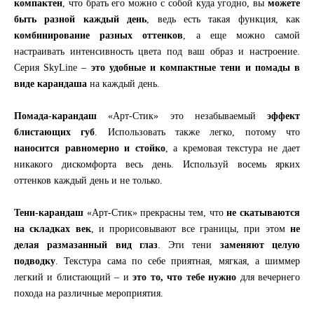
компактен
, что брать его можно с собой куда угодно, вы
можете
быть разной каждый день
, ведь есть такая функция, как
комбинирование разных оттенков
, а еще можно самой
настраивать интенсивность цвета под ваш образ и настроение.
Серия SkyLine –
это удобные и компактные тени и помады в
виде карандаша
на каждый день.
Помада-карандаш
«Арт-Стик» это незабываемый
эффект
блистающих губ
. Использовать также легко, потому что
наносится равномерно и стойко
, а кремовая текстура не дает
никакого дискомфорта весь день. Используй восемь ярких
оттенков каждый день и не только.
Тени-карандаш
«Арт-Стик» прекрасны тем, что
не скатываются
на складках век
, и прорисовывают все границы, при этом
не
делая размазанный вид глаз
. Эти тени
заменяют целую
подводку
. Текстура сама по себе приятная, мягкая, а шиммер
легкий и блистающий – и
это то, что тебе нужно
для вечернего
похода на различные мероприятия.