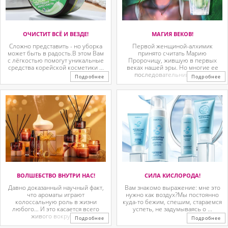
ОЧИСТИТ ВСЁ И ВЕЗДЕ!
МАГИЯ ВЕКОВ!
Сложно представить - но уборка
Первой женщиной-алхимик
может быть в радость.В этом Вам
принято считать Марию
с лёгкостью помогут уникальные
Пророчицу, жившую в первых
средства корейской косметики ...
веках нашей эры. Но многие ее
последовательницы так ...
Подробнее
Подробнее
ВОЛШЕБСТВО ВНУТРИ НАС!
СИЛА КИСЛОРОДА!
Давно доказанный научный факт,
Вам знакомо выражение: мне это
что ароматы играют
нужно как воздух?Мы постоянно
колоссальную роль в жизни
куда-то бежим, спешим, стараемся
любого… И это касается всего
успеть, не задумываясь о ...
живого вокруг. ...
Подробнее
Подробнее