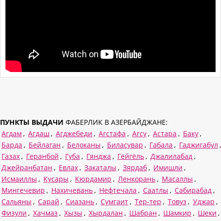
ПУНКТЫ ВЫДАЧИ
ФАБЕРЛИК В АЗЕРБАЙДЖАНЕ:
Агдам
,
Агдаш
,
Агджебеди
,
Агстафа
,
Агсу
,
Астара
,
Баку
,
Барда
,
Бейлаган
,
Белоканы
,
Биласувар
,
Габала
,
Гаджигабул
,
Газах
,
Геранбой
,
Губа
,
Гянджа
,
Гёйгёль
,
Джалилабад
,
Джейранбатан
,
Евлах
,
Закаталы
,
Зярдаб
,
Имишли
,
Исмаиллы
,
Кусары
,
Кюрдамир
,
Ленкорань
,
Масаллы
,
Мингечевир
,
Нахичевань
,
Нефтечала
,
Саатлы
,
Сабирабад
,
Сальяны
,
Сарай
,
Сиазань
,
Сумгаит
,
Тер-тер
,
Товуз
,
Уджар
,
Физули
,
Хачмаз
,
Хызы
,
Хырдалан
,
Шабран
,
Шамкир
,
Шеки
,