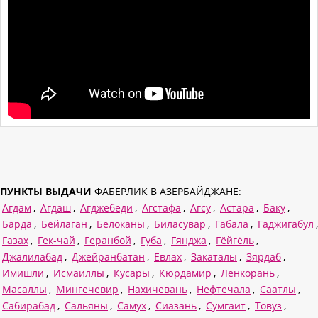
ПУНКТЫ ВЫДАЧИ
ФАБЕРЛИК В АЗЕРБАЙДЖАНЕ:
Агдам
,
Агдаш
,
Агджебеди
,
Агстафа
,
Агсу
,
Астара
,
Баку
,
Барда
,
Бейлаган
,
Белоканы
,
Биласувар
,
Габала
,
Гаджигабул
,
Газах
,
Гек-чай
,
Геранбой
,
Губа
,
Гянджа
,
Гёйгёль
,
Джалилабад
,
Джейранбатан
,
Евлах
,
Закаталы
,
Зярдаб
,
Имишли
,
Исмаиллы
,
Кусары
,
Кюрдамир
,
Ленкорань
,
Масаллы
,
Мингечевир
,
Нахичевань
,
Нефтечала
,
Саатлы
,
Сабирабад
,
Сальяны
,
Самух
,
Сиазань
,
Сумгаит
,
Товуз
,