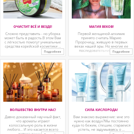
ОЧИСТИТ ВСЁ И ВЕЗДЕ!
МАГИЯ ВЕКОВ!
Сложно представить - но уборка
Первой женщиной-алхимик
может быть в радость.В этом Вам
принято считать Марию
с лёгкостью помогут уникальные
Пророчицу, жившую в первых
средства корейской косметики ...
веках нашей эры. Но многие ее
последовательницы так ...
Подробнее
Подробнее
ВОЛШЕБСТВО ВНУТРИ НАС!
СИЛА КИСЛОРОДА!
Давно доказанный научный факт,
Вам знакомо выражение: мне это
что ароматы играют
нужно как воздух?Мы постоянно
колоссальную роль в жизни
куда-то бежим, спешим, стараемся
любого… И это касается всего
успеть, не задумываясь о ...
живого вокруг. ...