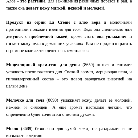
Алоэ –
это растение
, для заживления различных порезов и ран, а
также она
делает кожу мягкой, нежной и молодой
.
Продукт из серии La Crème с алоэ вера
и молочными
протеинами подходит именно для тебя! Ведь она специально
для
девушек с проблемной кожей
, кроме этого
она увлажняет и
питает кожу тела
в домашних условиях. Вам не придется тратить
огромное количество денег на косметологов.
Мицеллярный крем-гель для душа
(8659) питает и снимает
усталость после тяжелого дня. Свежий аромат, мерцающая пена, и
гипоаллергенный состав – это повод зарядиться энергией на
целый день.
Молочко для тела
(8690) увлажняет кожу, делает её молодой,
нежной и сияющей. А ещё аромат настолько легкий, что
определенно будет сочетаться с твоими духами.
Мыло
(8689) безопасно для сухой кожи, не раздражает и не
вызывает аллергию.