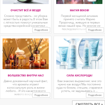
ОЧИСТИТ ВСЁ И ВЕЗДЕ!
МАГИЯ ВЕКОВ!
Сложно представить - но уборка
Первой женщиной-алхимик
может быть в радость.В этом Вам
принято считать Марию
с лёгкостью помогут уникальные
Пророчицу, жившую в первых
средства корейской косметики ...
веках нашей эры. Но многие ее
последовательницы так ...
Подробнее
Подробнее
ВОЛШЕБСТВО ВНУТРИ НАС!
СИЛА КИСЛОРОДА!
Давно доказанный научный факт,
Вам знакомо выражение: мне это
что ароматы играют
нужно как воздух?Мы постоянно
колоссальную роль в жизни
куда-то бежим, спешим, стараемся
любого… И это касается всего
успеть, не задумываясь о ...
живого вокруг. ...
Подробнее
Подробнее
CМОТРЕТЬ ВСЕ »