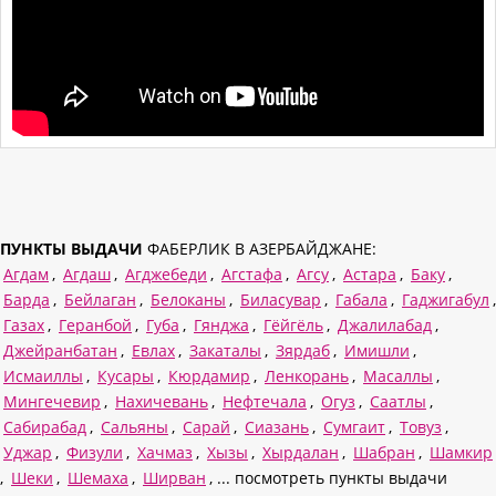
ПУНКТЫ ВЫДАЧИ
ФАБЕРЛИК В АЗЕРБАЙДЖАНЕ:
Агдам
,
Агдаш
,
Агджебеди
,
Агстафа
,
Агсу
,
Астара
,
Баку
,
Барда
,
Бейлаган
,
Белоканы
,
Биласувар
,
Габала
,
Гаджигабул
,
Газах
,
Геранбой
,
Губа
,
Гянджа
,
Гёйгёль
,
Джалилабад
,
Джейранбатан
,
Евлах
,
Закаталы
,
Зярдаб
,
Имишли
,
Исмаиллы
,
Кусары
,
Кюрдамир
,
Ленкорань
,
Масаллы
,
Мингечевир
,
Нахичевань
,
Нефтечала
,
Огуз
,
Саатлы
,
Сабирабад
,
Сальяны
,
Сарай
,
Сиазань
,
Сумгаит
,
Товуз
,
Уджар
,
Физули
,
Хачмаз
,
Хызы
,
Хырдалан
,
Шабран
,
Шамкир
,
Шеки
,
Шемаха
,
Ширван
, ... посмотреть пункты выдачи