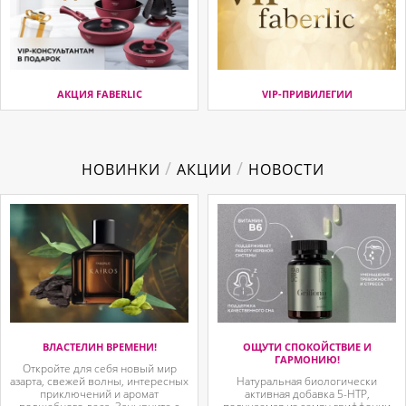
АКЦИЯ FABERLIC
VIP-ПРИВИЛЕГИИ
/
/
НОВИНКИ
АКЦИИ
НОВОСТИ
ВЛАСТЕЛИН ВРЕМЕНИ!
ОЩУТИ СПОКОЙСТВИЕ И
ГАРМОНИЮ!
Откройте для себя новый мир
азарта, свежей волны, интересных
Натуральная биологически
приключений и аромат
активная добавка 5-HTP,