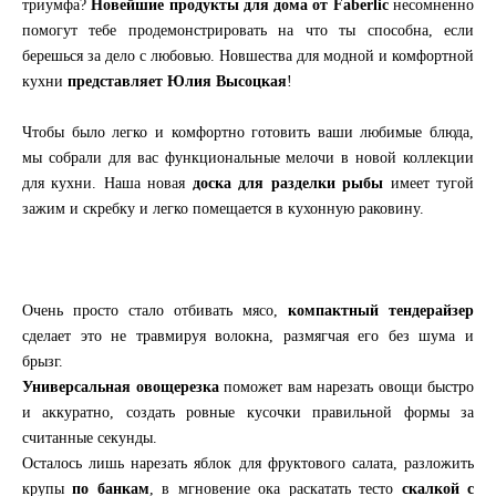
триумфа?
Новейшие продукты для дома от Faberlic
несомненно
помогут тебе продемонстрировать на что ты способна, если
берешься за дело с любовью. Новшества для модной и комфортной
кухни
представляет Юлия Высоцкая
!
Чтобы было легко и комфортно готовить ваши любимые блюда,
мы собрали для вас функциональные мелочи в новой коллекции
для кухни. Наша новая
доска для разделки рыбы
имеет тугой
зажим и скребку и легко помещается в кухонную раковину.
Очень просто стало отбивать мясо,
компактный тендерайзер
сделает это не травмируя волокна, размягчая его без шума и
брызг.
Универсальная овощерезка
поможет вам нарезать овощи быстро
и аккуратно, создать ровные кусочки правильной формы за
считанные секунды.
Осталось лишь нарезать яблок для фруктового салата, разложить
крупы
по банкам
, в мгновение ока раскатать тесто
скалкой с