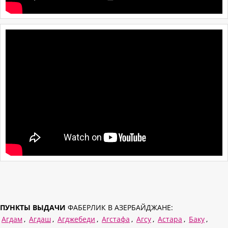
ПУНКТЫ ВЫДАЧИ
ФАБЕРЛИК В АЗЕРБАЙДЖАНЕ:
Агдам
,
Агдаш
,
Агджебеди
,
Агстафа
,
Агсу
,
Астара
,
Баку
,