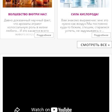
ВОЛШЕБСТВО ВНУТРИ НАС!
СИЛА КИСЛОРОДА!
Давно доказанный научный факт,
Вам знакомо выражение: мне это
что ароматы играют
нужно как воздух?Мы постоянно
колоссальную роль в жизни
куда-то бежим, спешим, стараемся
любого… И это касается всего
успеть, не задумываясь о ...
живого вокруг. ...
Подробнее
Подробнее
CМОТРЕТЬ ВСЕ »