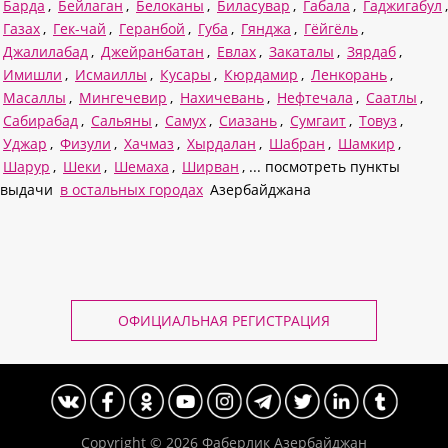
Барда
,
Бейлаган
,
Белоканы
,
Биласувар
,
Габала
,
Гаджигабул
,
Газах
,
Гек-чай
,
Геранбой
,
Губа
,
Гянджа
,
Гёйгёль
,
Джалилабад
,
Джейранбатан
,
Евлах
,
Закаталы
,
Зярдаб
,
Имишли
,
Исмаиллы
,
Кусары
,
Кюрдамир
,
Ленкорань
,
Масаллы
,
Мингечевир
,
Нахичевань
,
Нефтечала
,
Саатлы
,
Сабирабад
,
Сальяны
,
Самух
,
Сиазань
,
Сумгаит
,
Товуз
,
Уджар
,
Физули
,
Хачмаз
,
Хырдалан
,
Шабран
,
Шамкир
,
Шарур
,
Шеки
,
Шемаха
,
Ширван
, ... посмотреть пункты
выдачи
в остальных городах
Азербайджана
ОФИЦИАЛЬНАЯ РЕГИСТРАЦИЯ
Copyright © 2026
Фаберлик Азербайджан