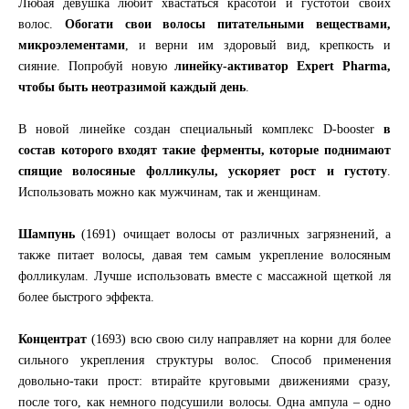
Любая девушка любит хвастаться красотой и густотой своих
волос.
Обогати свои волосы питательными веществами,
микроэлементами
, и верни им здоровый вид, крепкость и
сияние. Попробуй новую
линейку-активатор Expert Pharma,
чтобы быть неотразимой каждый день
.
В новой линейке создан специальный комплекс D-booster
в
состав которого входят такие ферменты, которые поднимают
спящие волосяные фолликулы, ускоряет рост и густоту
.
Использовать можно как мужчинам, так и женщинам.
Шампунь
(1691) очищает волосы от различных загрязнений, а
также питает волосы, давая тем самым укрепление волосяным
фолликулам. Лучше использовать вместе с массажной щеткой ля
более быстрого эффекта.
Концентрат
(1693) всю свою силу направляет на корни для более
сильного укрепления структуры волос. Способ применения
довольно-таки прост: втирайте круговыми движениями сразу,
после того, как немного подсушили волосы. Одна ампула – одно